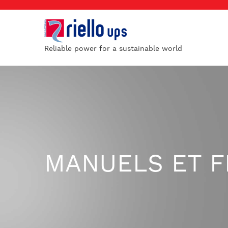
Reliable power for a sustainable world
MANUELS ET F