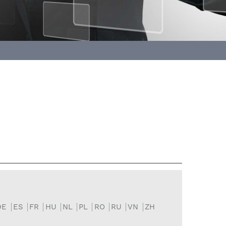
DE
ES
FR
HU
NL
PL
RO
RU
VN
ZH