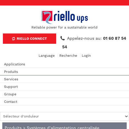
Reliable power for a sustainable world
Appelez-nous au:
01 60 87 54
RIELLO CONNECT
54
Language
Recherche
Login
Applications
Produits
Services
Support
Groupe
Contact
Produits
>
Systèmes d’alimentation centralisée