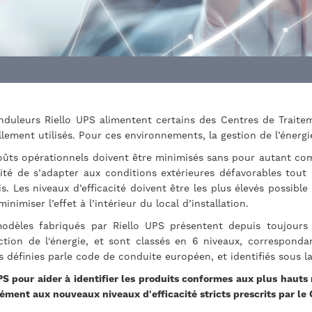
nduleurs Riello UPS alimentent certains des Centres de Traite
llement utilisés. Pour ces environnements, la gestion de l’énergi
oûts opérationnels doivent être minimisés sans pour autant comp
ité de s’adapter aux conditions extérieures défavorables tout e
s. Les niveaux d’efficacité doivent être les plus élevés possible
inimiser l’effet à l’intérieur du local d’installation.
odèles fabriqués par Riello UPS présentent depuis toujours l
ction de l'énergie, et sont classés en 6 niveaux, correspondan
es définies parle code de conduite européen, et identifiés sous l
S pour aider à identifier les produits conformes aux plus hauts n
ment aux nouveaux niveaux d'efficacité stricts prescrits par le