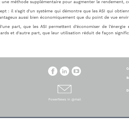
it une méthode supplémentaire pour augmenter le rendement, con
pt : il s'agit d'un système qui démontre que les ASI qui obtienne
s avantageux aussi bien économiquement que du point de vue env
'une part, que les ASI permettent d’économiser de l’énergie e
ds et d'autre part, que leur utilisation réduit de façon signif
C
S
D
PowerNews in @mail