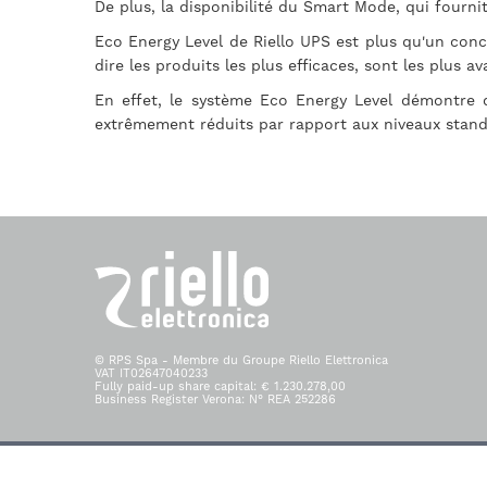
De plus, la disponibilité du Smart Mode, qui fourn
Eco Energy Level de Riello UPS est plus qu'un conce
dire les produits les plus efficaces, sont les plu
En effet, le système Eco Energy Level démontre d
extrêmement réduits par rapport aux niveaux standar
© RPS Spa - Membre du Groupe Riello Elettronica
VAT IT02647040233
Fully paid-up share capital: € 1.230.278,00
Business Register Verona: N° REA 252286