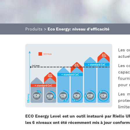
Produits
>
Eco Energy: niveau d'efficacité
Les o
actue
Les c
capac
fourni
pour m
Les m
prote
limit
ECO Energy Level est un outil instauré par Riello UP
les 6 niveaux ont été récemment mis à jour conformé