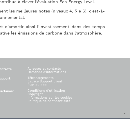
tribue à élever l'évaluation Eco Energy Level.
nt les meilleures notes (niveaux 4, 5 e 6), c'est-à-
ironnemental.
t d’amortir ainsi l’investissement dans des temps
icative les émissions de carbone dans l’atmosphère.
Adresses et contacts
ontacts
Demande d'informations
Téléchargements
upport
Espace Support client
Plan du site
Conditions d'utilisation
isclaimer
Copyright
Informations sur les cookies
Politique de confidentialité