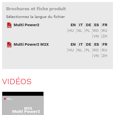
Brochures et fiche produit
Sélectionnez la langue du fichier
Multi Power2
EN
IT
DE
ES
FR
HU
NL
PL
RO
RU
VN
ZH
Multi Power2 M2X
EN
IT
DE
ES
FR
HU
NL
PL
RO
RU
VN
ZH
VIDÉOS