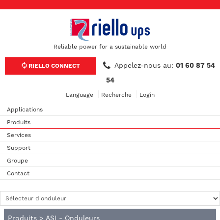
Reliable power for a sustainable world
Appelez-nous au:
01 60 87 54
RIELLO CONNECT
54
Language
Recherche
Login
Applications
Produits
Services
Support
Groupe
Contact
Produits
>
ASI - Onduleurs