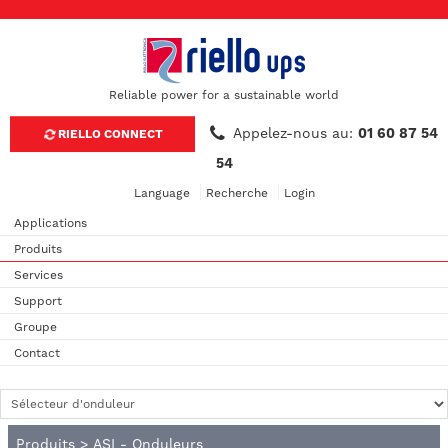
Reliable power for a sustainable world
Appelez-nous au:
01 60 87 54
RIELLO CONNECT
54
Language
Recherche
Login
Applications
Produits
Services
Support
Groupe
Contact
Produits
>
ASI - Onduleurs