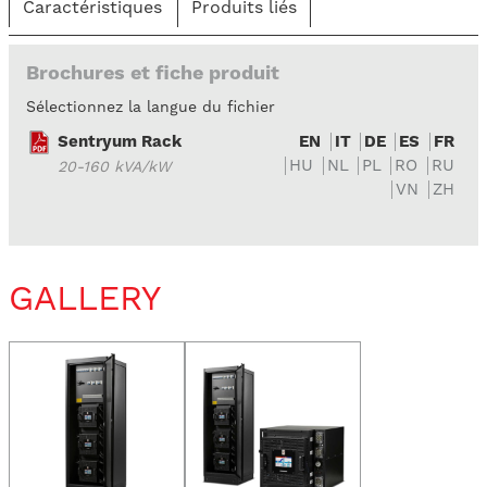
Caractéristiques
Produits liés
Brochures et fiche produit
Sélectionnez la langue du fichier
Sentryum Rack
EN
IT
DE
ES
FR
HU
NL
PL
RO
RU
20-160 kVA/kW
VN
ZH
GALLERY