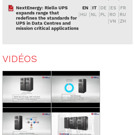
NextEnergy: Riello UPS
EN
IT
DE
ES
FR
expands range that
HU
NL
PL
RO
RU
redefines the standards for
VN
ZH
UPS in Data Centres and
mission critical applications
VIDÉOS