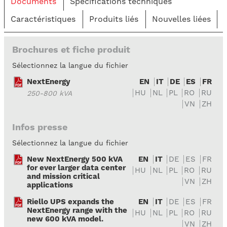
Documents
Spécifications techniques
Caractéristiques
Produits liés
Nouvelles liées
Brochures et fiche produit
Sélectionnez la langue du fichier
NextEnergy
EN
IT
DE
ES
FR
HU
NL
PL
RO
RU
250-800 kVA
VN
ZH
Infos presse
Sélectionnez la langue du fichier
New NextEnergy 500 kVA
EN
IT
DE
ES
FR
for ever larger data center
HU
NL
PL
RO
RU
and mission critical
VN
ZH
applications
Riello UPS expands the
EN
IT
DE
ES
FR
NextEnergy range with the
HU
NL
PL
RO
RU
new 600 kVA model.
VN
ZH