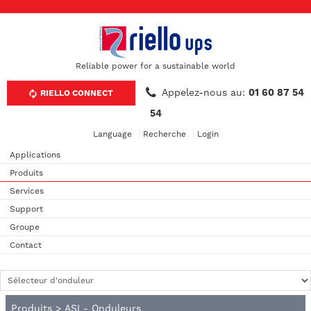
Reliable power for a sustainable world
Appelez-nous au:
01 60 87 54
RIELLO CONNECT
54
Language
Recherche
Login
Applications
Produits
Services
Support
Groupe
Contact
Produits
>
ASI - Onduleurs