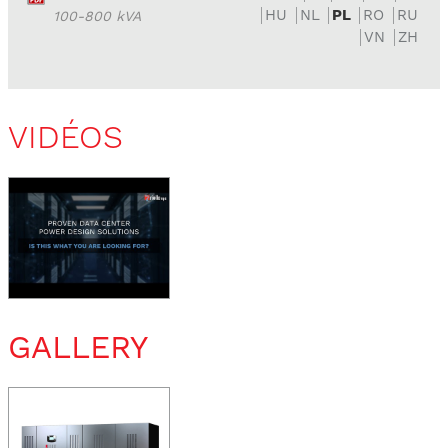
HU
NL
PL
RO
RU
100-800 kVA
VN
ZH
VIDÉOS
GALLERY