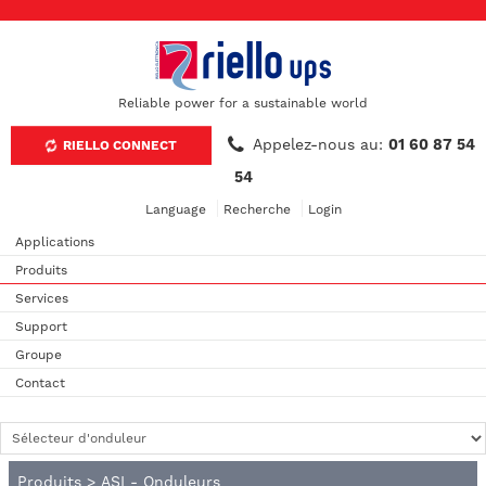
Reliable power for a sustainable world
Appelez-nous au:
01 60 87 54
RIELLO CONNECT
54
Language
Recherche
Login
Applications
Produits
Services
Support
Groupe
Contact
Produits
>
ASI - Onduleurs