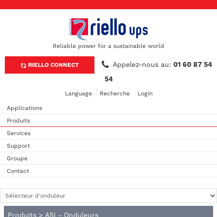
Reliable power for a sustainable world
Appelez-nous au:
01 60 87 54
RIELLO CONNECT
54
Language
Recherche
Login
Applications
Produits
Services
Support
Groupe
Contact
Produits
>
ASI - Onduleurs