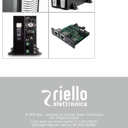
© RPS Spa - Membre du Groupe Riello Elettronica
VAT IT02647040233
Fully paid-up share capital: € 1.230.278,00
Business Register Verona: N° REA 252286