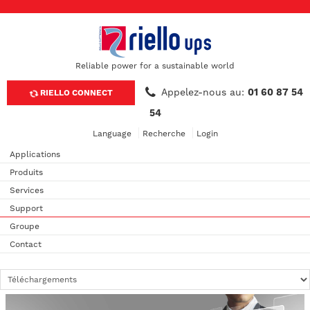
Reliable power for a sustainable world
Appelez-nous au:
01 60 87 54
RIELLO CONNECT
54
Language
Recherche
Login
Applications
Produits
Services
Support
Groupe
Contact