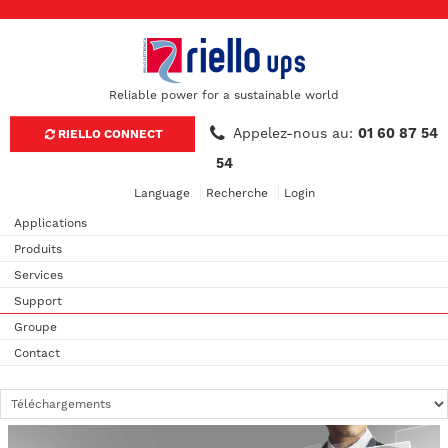
Reliable power for a sustainable world
Appelez-nous au:
01 60 87 54
RIELLO CONNECT
54
Language
Recherche
Login
Applications
Produits
Services
Support
Groupe
Contact